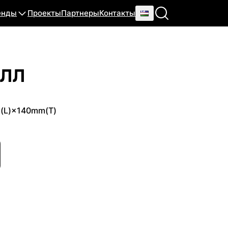
енды
Проекты
Партнеры
Контакты
ЛЛ
(L)×140mm(T)