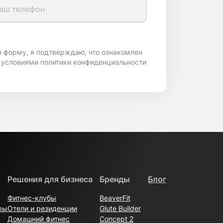
я форму, я подтверждаю, что ознакомлен
 условиями политики конфиденциальности
Решения для бизнеса
Бренды
Блог
Фитнес-клубы
BeaverFit
ры
Отели и резиденции
Glute Builder
Домашний фитнес
Concept 2