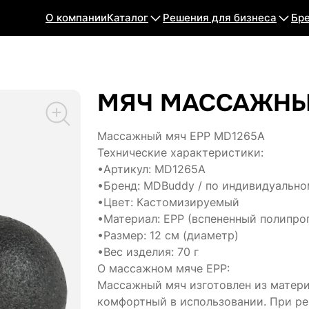
О компании
Каталог
Решения для бизнеса
Бр
МЯЧ МАССАЖНЫ
Массажный мяч EPP MD1265A
Технические характеристики:
•Артикул: MD1265A
•Бренд: MDBuddy / по индивидуально
•Цвет: Кастомизируемый
•Материал: EPP (вспененный полипро
•Размер: 12 см (диаметр)
•Вес изделия: 70 г
О массажном мяче EPP:
Массажный мяч изготовлен из матери
комфортный в использовании. При р