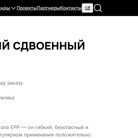
енды
Проекты
Партнеры
Контакты
Й СДВОЕННЫЙ
му заказу
пилен)
ала EPP — он гибкий, безопасный и
егулярном применении положительно