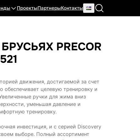
енды
Проекты
Партнеры
Контакты
БРУСЬЯХ PRECOR
521
торией движения, достигаемой за счет
то обеспечивает целевую тренировку и
Увеличенные ручки для жима вниз
ерхности, уменьшая давление и
омфортную тренировку.
чная инвестиция, и с серией Discovery
 своем выборе. Полный ассортимент