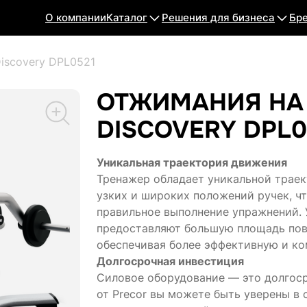
О компании
Каталог
Решения для бизнеса
Бр
iscovery DPL0521
ОТЖИМАНИЯ НА 
DISCOVERY DPL0
Уникальная траектория движения
Тренажер обладает уникальной траек
узких и широких положений ручек, ч
правильное выполнение упражнений. 
предоставляют большую площадь пов
обеспечивая более эффективную и к
Долгосрочная инвестиция
Силовое оборудование — это долгосро
от Precor вы можете быть уверены в