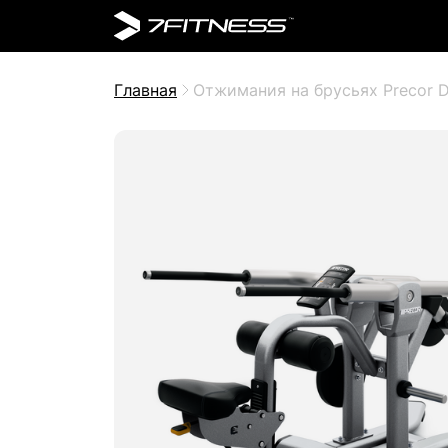
Главная
Отжимания на брусьях Precor D