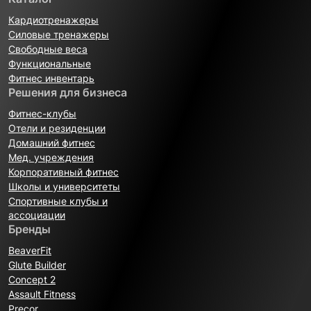
Кардиотренажеры
Силовые тренажеры
Свободные веса
Функциональные
Фитнес инвентарь
Решения для бизнеса
Фитнес-клубы
Отели и резиденции
Домашний фитнес
Мед. учреждения
Корпоративный фитнес
Школы и университеты
Спортивные клубы и
ассоциации
Бренды
BeaverFit
Glute Builder
Concept 2
Assault Fitness
Precor