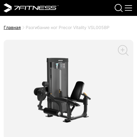
Главная
Разгибание ног Precor Vitality VSL005BP