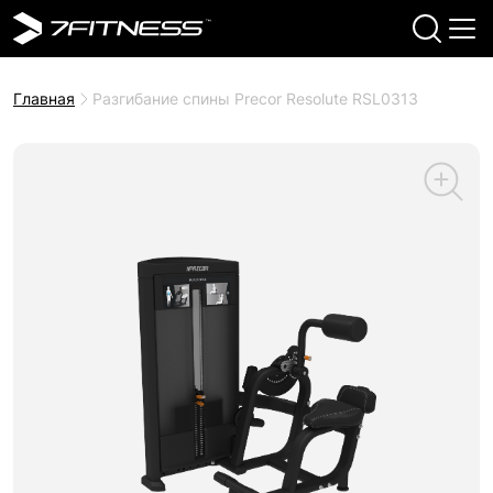
Главная
Разгибание спины Precor Resolute RSL0313