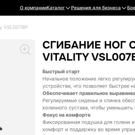
О компании
Каталог
Решения для бизнеса
Бр
ity VSL007BP
СГИБАНИЕ НОГ 
VITALITY VSL007
Быстрый старт
Начальное положение легко регулируе
устройстве, что позволяет быстрее н
Обеспечивает правильное выравнив
Регулируемые сиденье и спинка обес
коленного сустава, чтобы уменьшить 
Фокус на комфорте
Фиксированная подушка для голени 
комфорт и поддержку во время упра