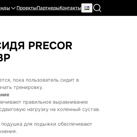
енды
Проекты
Партнеры
Контакты
СИДЯ PRECOR
BP
тся, пока пользователь сидит в
ачать тренировку.
ание
печивают правильное выравнивание
сдвиговую нагрузку на коленный сустав.
и подушка для лодыжки обеспечивают
жнения.