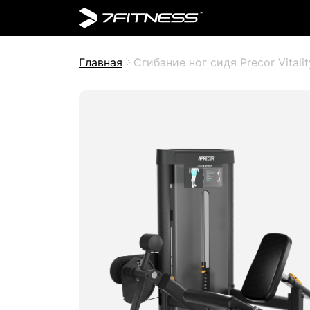
Главная
Сгибание ног сидя Precor Vital