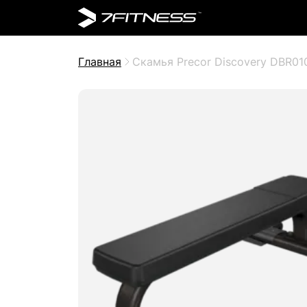
Главная
Скамья Precor Discovery DBR01