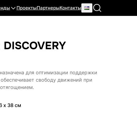
енды
Проекты
Партнеры
Контакты
 DISCOVERY
дназначена для оптимизации поддержки
 обеспечивает свободу движений при
 отягощением.
6 х 38 см