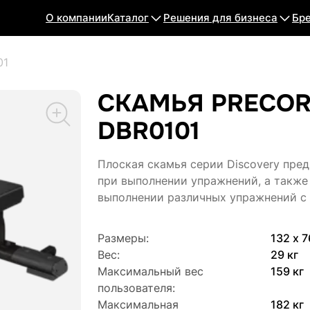
О компании
Каталог
Решения для бизнеса
Бр
01
СКАМЬЯ PRECOR
DBR0101
Плоская скамья серии Discovery пре
при выполнении упражнений, а также
выполнении различных упражнений с
Размеры:
132 х 7
Вес:
29 кг
Максимальный вес
159 кг
пользователя:
Максимальная
182 кг