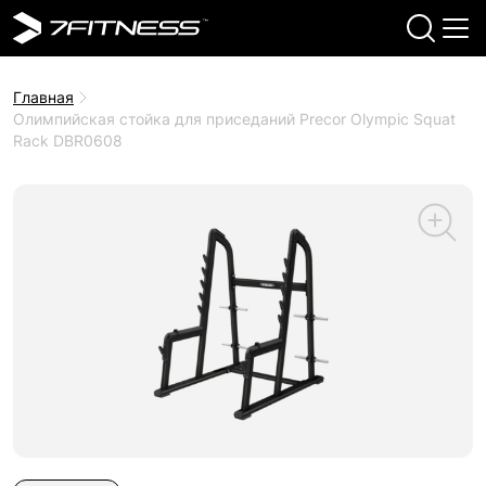
Главная
Олимпийская cтойка для приседаний Precor Olympic Squat
Rack DBR0608