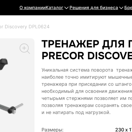
О компании
Каталог
Решения для бизнеса
Бр
or Discovery DPL0624
ТРЕНАЖЕР ДЛЯ
PRECOR DISCOVE
Уникальная система поворота тренаж
наиболее точно имитируют мышечные
тренажера при приседании со штанго
необходимый для освоения движения 
четырьмя стержнями позволяет им по
позволяя тренажерам сохранять свое
и не натирать под нагрузкой.
Размеры:
230 х 1