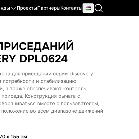
енды
Проекты
Партнеры
Контакты
 ПРИСЕДАНИЙ
RY DPL0624
ера для приседаний серии Discovery
 потребности и стабилизацию
й, а также обеспечивают контроль,
приседа. Конструкция рычага с
ворачиваться вместе с пользователем,
 положение во всем диапазоне движений
70 х 155 см