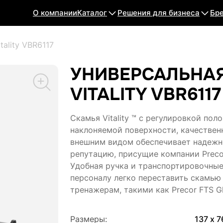
О компании
Каталог
Решения для бизнеса
Бр
tality VBR6117
УНИВЕРСАЛЬНАЯ
VITALITY VBR6117
Скамья Vitality ™ с регулировкой пол
наклоняемой поверхности, качестве
внешним видом обеспечивает надежн
репутацию, присущие компании Preco
Удобная ручка и транспортировочные
персоналу легко переставить скамью
тренажерам, такими как Precor FTS Gl
Размеры:
137 х 7