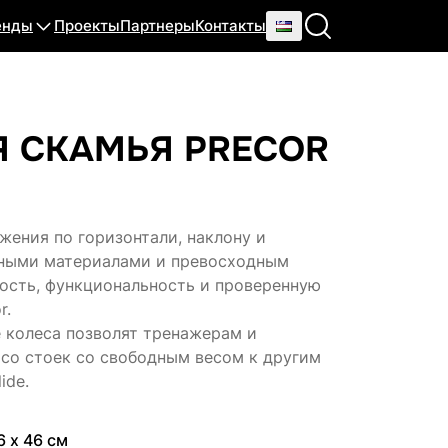
енды
Проекты
Партнеры
Контакты
 СКАМЬЯ PRECOR
ожения по горизонтали, наклону и
нными материалами и превосходным
ость, функциональность и проверенную
r.
 колеса позволят тренажерам и
 со стоек со свободным весом к другим
ide.
6 х 46 см