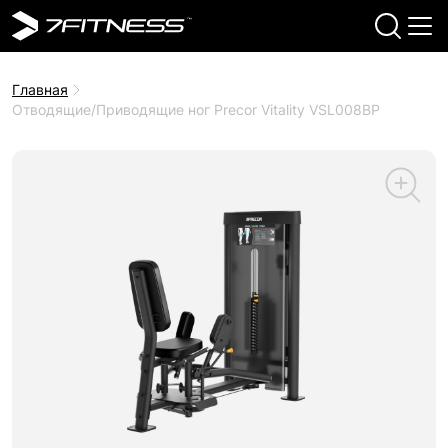
Главная
Отводящие/Приводящие ног Precor Vitality VSL008BP