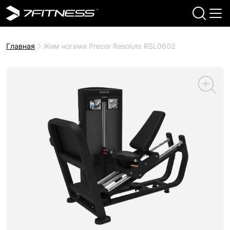
Главная
Жим ногами Precor Resolute RSL0602