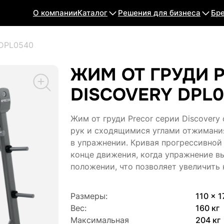
О компании
Каталог
Решения для бизнеса
Бр
 DPL0540
ЖИМ ОТ ГРУДИ 
DISCOVERY DPL
Жим от груди Precor серии Discover
рук и сходящимися углами отжимания
в упражнении. Кривая прогрессивной
конце движения, когда упражнение в
положении, что позволяет увеличить
Размеры:
110 x 1
Вес:
160 кг
Максимальная
204 кг