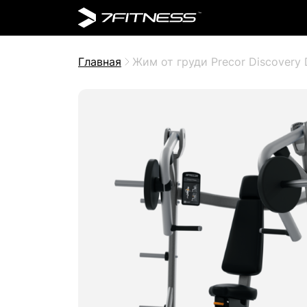
Главная
Жим от груди Precor Discovery