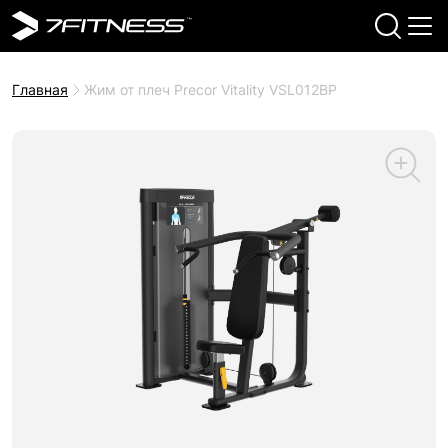
Главная
Жим от плеч Precor Vitality VSL012BP