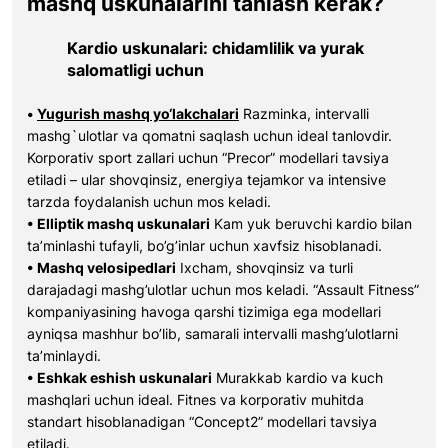
mashq uskunalarini tanlash kerak?
Kardio uskunalari: chidamlilik va yurak
salomatligi uchun
•
Yugurish mashq yo‘lakchalari
Razminka, intervalli
mashg`ulotlar va qomatni saqlash uchun ideal tanlovdir.
Korporativ sport zallari uchun “Precor” modellari tavsiya
etiladi – ular shovqinsiz, energiya tejamkor va intensive
tarzda foydalanish uchun mos keladi.
• Elliptik mashq uskunalari
Kam yuk beruvchi kardio bilan
ta’minlashi tufayli, bo’g’inlar uchun xavfsiz hisoblanadi.
• Mashq velosipedlari
Ixcham, shovqinsiz va turli
darajadagi mashg’ulotlar uchun mos keladi. “Assault Fitness”
kompaniyasining havoga qarshi tizimiga ega modellari
ayniqsa mashhur bo’lib, samarali intervalli mashg’ulotlarni
ta’minlaydi.
• Eshkak eshish uskunalari
Murakkab kardio va kuch
mashqlari uchun ideal. Fitnes va korporativ muhitda
standart hisoblanadigan “Concept2” modellari tavsiya
etiladi.