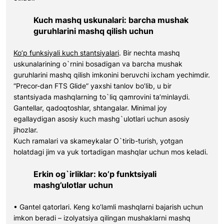
Kuch mashq uskunalari: barcha mushak
guruhlarini mashq qilish uchun
Ko’p funksiyali kuch stantsiyalari
. Bir nechta mashq
uskunalarining o`rnini bosadigan va barcha mushak
guruhlarini mashq qilish imkonini beruvchi ixcham yechimdir.
“Precor-dan FTS Glide” yaxshi tanlov bo’lib, u bir
stantsiyada mashqlarning to`liq qamrovini ta’minlaydi.
Gantellar, qadoqtoshlar, shtangalar. Minimal joy
egallaydigan asosiy kuch mashg`ulotlari uchun asosiy
jihozlar.
Kuch ramalari va skameykalar O`tirib-turish, yotgan
holatdagi jim va yuk tortadigan mashqlar uchun mos keladi.
Erkin og`irliklar: ko’p funktsiyali
mashg’ulotlar uchun
• Gantel qatorlari. Keng ko’lamli mashqlarni bajarish uchun
imkon beradi – izolyatsiya qilingan mushaklarni mashq