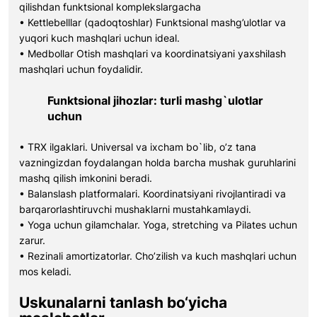
qilishdan funktsional komplekslargacha
• Kettlebelllar (qadoqtoshlar) Funktsional mashg’ulotlar va
yuqori kuch mashqlari uchun ideal.
• Medbollar Otish mashqlari va koordinatsiyani yaxshilash
mashqlari uchun foydalidir.
Funktsional jihozlar: turli mashg`ulotlar
uchun
• TRX ilgaklari. Universal va ixcham bo`lib, o’z tana
vazningizdan foydalangan holda barcha mushak guruhlarini
mashq qilish imkonini beradi.
• Balanslash platformalari. Koordinatsiyani rivojlantiradi va
barqarorlashtiruvchi mushaklarni mustahkamlaydi.
• Yoga uchun gilamchalar. Yoga, stretching va Pilates uchun
zarur.
• Rezinali amortizatorlar. Cho’zilish va kuch mashqlari uchun
mos keladi.
Uskunalarni tanlash bo‘yicha