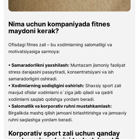
Nima uchun kompaniyada fitnes
maydoni kerak?
Ofisdagi fitnes zali – bu xodimlarning salomatligi va
motivatsiyasiga sarmoya:
• Samaradorlikni yaxshilash:
Muntazam jismoniy faoliyat
stress darajasini pasaytiradi, konsentratsiyani va ish
samaradorligini oshiradi.
• Xodimlarning sodiqligini oshirish:
Shaxsiy sport zali
mavjud ofislar xodimlarni o`ziga jalb qiladi va qadrli
xodimlarni saqlab qolishga yordam beradi.
• Salomatlik va korporativ ruhni mustahkamlash:
Birgalikda mashq qilish jamoani birlashtirishga va jamoaviy
ruhni saqlashga yordam beradi.
Korporativ sport zali uchun qanday