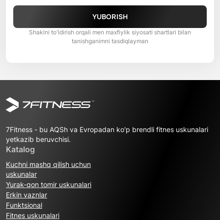
YUBORISH
Shaklni to'ldirish orqali men maxfiylik siyosati shartlari bilan
tanishganimni tasdiqlayman
7Fitness - bu AQSh va Evropadan ko'p brendli fitnes uskunalari
yetkazib beruvchisi.
Katalog
Kuchni mashq qilish uchun
uskunalar
Yurak-qon tomir uskunalari
Erkin vaznlar
Funktsional
Fitnes uskunalari