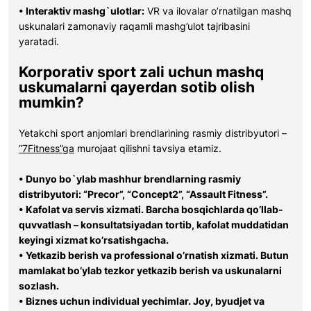
• Interaktiv mashg`ulotlar:
VR va ilovalar o’rnatilgan mashq
uskunalari zamonaviy raqamli mashg’ulot tajribasini
yaratadi.
Korporativ sport zali uchun mashq
uskumalarni qayerdan sotib olish
mumkin?
Yetakchi sport anjomlari brendlarining rasmiy distribyutori –
“7Fitness”ga
murojaat qilishni tavsiya etamiz.
• Dunyo bo`ylab mashhur brendlarning rasmiy
distribyutori: “Precor”, “Concept2”, “Assault Fitness”.
• Kafolat va servis xizmati. Barcha bosqichlarda qo’llab-
quvvatlash – konsultatsiyadan tortib, kafolat muddatidan
keyingi xizmat ko’rsatishgacha.
• Yetkazib berish va professional o’rnatish xizmati. Butun
mamlakat bo’ylab tezkor yetkazib berish va uskunalarni
sozlash.
• Biznes uchun individual yechimlar. Joy, byudjet va