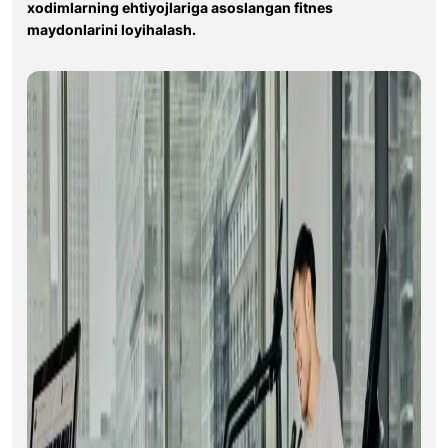
xodimlarning ehtiyojlariga asoslangan fitnes
maydonlarini loyihalash.