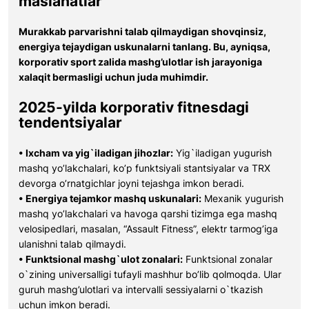
maslahatlar
Murakkab parvarishni talab qilmaydigan shovqinsiz,
energiya tejaydigan uskunalarni tanlang. Bu, ayniqsa,
korporativ sport zalida mashg’ulotlar ish jarayoniga
xalaqit bermasligi uchun juda muhimdir.
2025-yilda korporativ fitnesdagi
tendentsiyalar
• Ixcham va yig`iladigan jihozlar:
Yig`iladigan yugurish
mashq yo’lakchalari, ko’p funktsiyali stantsiyalar va TRX
devorga o’rnatgichlar joyni tejashga imkon beradi.
• Energiya tejamkor mashq uskunalari:
Mexanik yugurish
mashq yo’lakchalari va havoga qarshi tizimga ega mashq
velosipedlari, masalan, “Assault Fitness”, elektr tarmog’iga
ulanishni talab qilmaydi.
• Funktsional mashg`ulot zonalari:
Funktsional zonalar
o`zining universalligi tufayli mashhur bo’lib qolmoqda. Ular
guruh mashg’ulotlari va intervalli sessiyalarni o`tkazish
uchun imkon beradi.