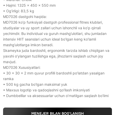
• Hajmi: 1325 × 450 × 550 mm
• Og’irligi: 83,5 kg
MD7026 dastgohi haqida:
MD7026 ko’p funksiyali dastgoh professional fitnes klublari,
studiyalar va uy sport zallari uchun ishonchli va ko’p qirrali
yechimdir. Bu individual va guruh mashg’ulotlari, shu jumladan
intensiv HIIT seanslari uchun ideal bo’lgan keng ko’lamli
mashg’ulotlarga imkon beradi.
Skameyka juda bardoshli, ergonomik tarzda ishlab chiqilgan va
yaxshi o’ylangan tuzilishga ega, jihozlarni saqlash uchun joy
mavjud.
MD7026 Xususiyatlari:
• 30 x 30 x 2 mm quvur profilli bardoshli po’latdan yasalgan
ramka
• 500 kg gacha bo’lgan maksimal yuk
• Maxsus logotip va qadoqlashni qo’llash imkoniyati
• Dumbbelllar va aksessuarlar uchun o’rnatilgan saqlash bo’limi
MENEJER BILAN BOG‘LANISH