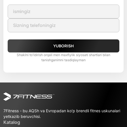
YUBORISH
Shaklni to'ldirish orqali men maxfiylik siyosati shartlari bilan
tanishganimni tasdiqlayman
7Fitness - bu AQSh va Evropadan ko'p brendli fitnes uskunalari
yetkazib beruvchisi.
Katalog