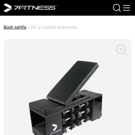
Bosh sahifa
Ko`p vazifali skameyka