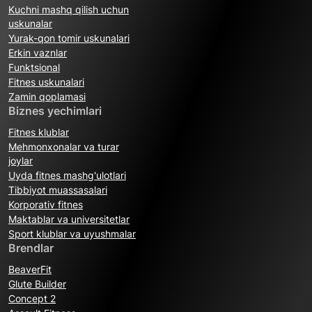
Kuchni mashq qilish uchun
uskunalar
Yurak-qon tomir uskunalari
Erkin vaznlar
Funktsional
Fitnes uskunalari
Zamin qoplamasi
Biznes yechimlari
Fitnes klublar
Mehmonxonalar va turar
joylar
Uyda fitnes mashg'ulotlari
Tibbiyot muassasalari
Korporativ fitnes
Maktablar va universitetlar
Sport klublar va uyushmalar
Brendlar
BeaverFit
Glute Builder
Concept 2