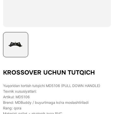
KROSSOVER UCHUN TUTQICH
Yuqoridan tortish tutqichi MD5106 (PULL DOWN HANDLE)
Texnik xususiyatlari:
Artikul: MD5106
Brend: MDBuddy / buyurtmaga ko‘ra moslashtiriladi
Rang: qora
Material: po‘lat + ekologik toza PVC