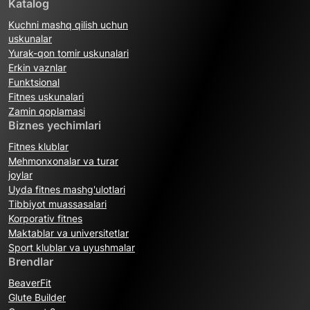
Katalog
Kuchni mashq qilish uchun
uskunalar
Yurak-qon tomir uskunalari
Erkin vaznlar
Funktsional
Fitnes uskunalari
Zamin qoplamasi
Biznes yechimlari
Fitnes klublar
Mehmonxonalar va turar
joylar
Uyda fitnes mashg'ulotlari
Tibbiyot muassasalari
Korporativ fitnes
Maktablar va universitetlar
Sport klublar va uyushmalar
Brendlar
BeaverFit
Glute Builder