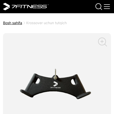
Bosh sahifa
Krossover uchun tutqich