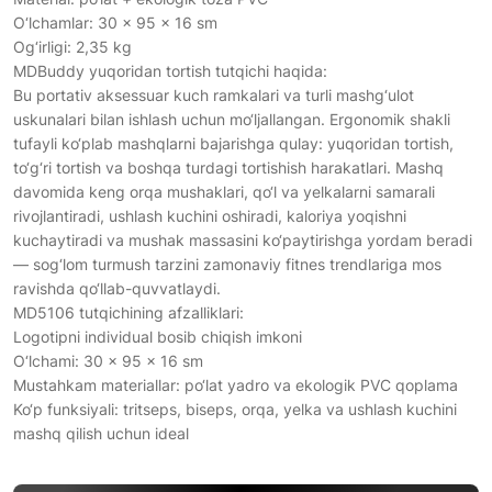
O‘lchamlar: 30 × 95 × 16 sm
Og‘irligi: 2,35 kg
MDBuddy yuqoridan tortish tutqichi haqida:
Bu portativ aksessuar kuch ramkalari va turli mashg‘ulot
uskunalari bilan ishlash uchun mo‘ljallangan. Ergonomik shakli
tufayli ko‘plab mashqlarni bajarishga qulay: yuqoridan tortish,
to‘g‘ri tortish va boshqa turdagi tortishish harakatlari. Mashq
davomida keng orqa mushaklari, qo‘l va yelkalarni samarali
rivojlantiradi, ushlash kuchini oshiradi, kaloriya yoqishni
kuchaytiradi va mushak massasini ko‘paytirishga yordam beradi
— sog‘lom turmush tarzini zamonaviy fitnes trendlariga mos
ravishda qo‘llab-quvvatlaydi.
MD5106 tutqichining afzalliklari:
Logotipni individual bosib chiqish imkoni
O‘lchami: 30 × 95 × 16 sm
Mustahkam materiallar: po‘lat yadro va ekologik PVC qoplama
Ko‘p funksiyali: tritseps, biseps, orqa, yelka va ushlash kuchini
mashq qilish uchun ideal