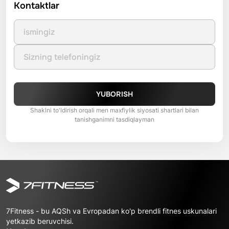
Kontaktlar
YUBORISH
Shaklni to'ldirish orqali men maxfiylik siyosati shartlari bilan
tanishganimni tasdiqlayman
7Fitness - bu AQSh va Evropadan ko'p brendli fitnes uskunalari
yetkazib beruvchisi.