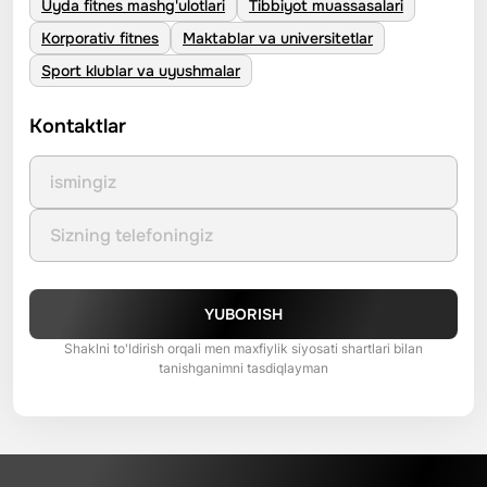
Uyda fitnes mashg'ulotlari
Tibbiyot muassasalari
Korporativ fitnes
Maktablar va universitetlar
Sport klublar va uyushmalar
Kontaktlar
YUBORISH
Shaklni to'ldirish orqali men maxfiylik siyosati shartlari bilan
tanishganimni tasdiqlayman