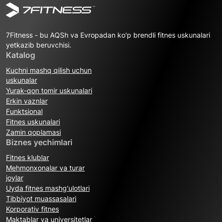
7Fitness - bu AQSh va Evropadan ko'p brendli fitnes uskunalari
yetkazib beruvchisi.
Katalog
Kuchni mashq qilish uchun
uskunalar
Yurak-qon tomir uskunalari
Erkin vaznlar
Funktsional
Fitnes uskunalari
Zamin qoplamasi
Biznes yechimlari
Fitnes klublar
Mehmonxonalar va turar
joylar
Uyda fitnes mashg'ulotlari
Tibbiyot muassasalari
Korporativ fitnes
Maktablar va universitetlar