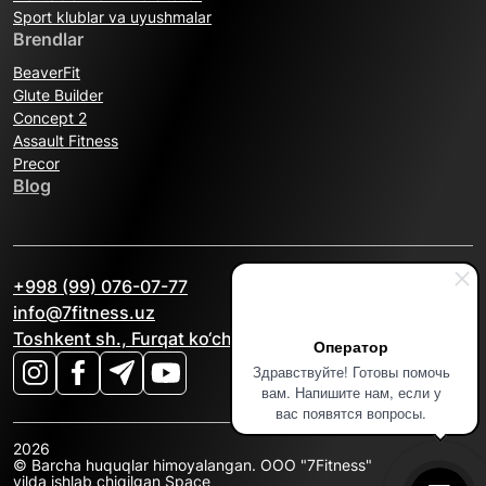
Sport klublar va uyushmalar
Brendlar
BeaverFit
Glute Builder
Concept 2
Assault Fitness
Precor
Blog
+998 (99) 076-07-77
info@7fitness.uz
Toshkent sh., Furqat ko‘chasi, 2A
Оператор
Здравствуйте! Готовы помочь
вам. Напишите нам, если у
вас появятся вопросы.
2026
© Barcha huquqlar himoyalangan. OOO "7Fitness"
yilda ishlab chiqilgan
Space