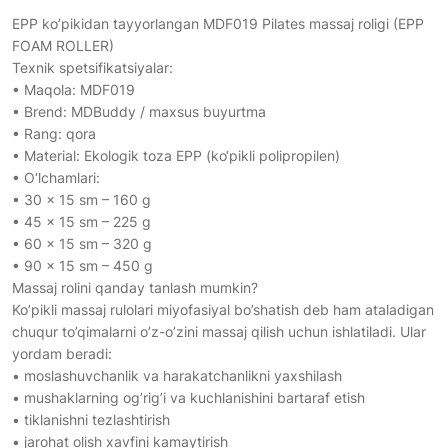
EPP ko’pikidan tayyorlangan MDF019 Pilates massaj roligi (EPP
FOAM ROLLER)
Texnik spetsifikatsiyalar:
• Maqola: MDF019
• Brend: MDBuddy / maxsus buyurtma
• Rang: qora
• Material: Ekologik toza EPP (ko‘pikli polipropilen)
• O‘lchamlari:
• 30 × 15 sm – 160 g
• 45 × 15 sm – 225 g
• 60 × 15 sm – 320 g
• 90 × 15 sm – 450 g
Massaj rolini qanday tanlash mumkin?
Ko’pikli massaj rulolari miyofasiyal bo’shatish deb ham ataladigan
chuqur to’qimalarni o’z-o’zini massaj qilish uchun ishlatiladi. Ular
yordam beradi:
• moslashuvchanlik va harakatchanlikni yaxshilash
• mushaklarning og’rig’i va kuchlanishini bartaraf etish
• tiklanishni tezlashtirish
• jarohat olish xavfini kamaytirish