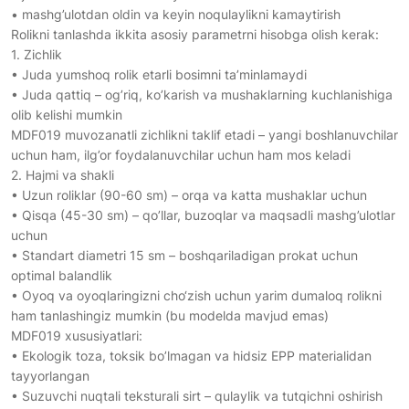
• mashg’ulotdan oldin va keyin noqulaylikni kamaytirish
Rolikni tanlashda ikkita asosiy parametrni hisobga olish kerak:
1. Zichlik
• Juda yumshoq rolik etarli bosimni ta’minlamaydi
• Juda qattiq – og’riq, ko’karish va mushaklarning kuchlanishiga
olib kelishi mumkin
MDF019 muvozanatli zichlikni taklif etadi – yangi boshlanuvchilar
uchun ham, ilg’or foydalanuvchilar uchun ham mos keladi
2. Hajmi va shakli
• Uzun roliklar (90-60 sm) – orqa va katta mushaklar uchun
• Qisqa (45-30 sm) – qo’llar, buzoqlar va maqsadli mashg’ulotlar
uchun
• Standart diametri 15 sm – boshqariladigan prokat uchun
optimal balandlik
• Oyoq va oyoqlaringizni cho‘zish uchun yarim dumaloq rolikni
ham tanlashingiz mumkin (bu modelda mavjud emas)
MDF019 xususiyatlari:
• Ekologik toza, toksik bo’lmagan va hidsiz EPP materialidan
tayyorlangan
• Suzuvchi nuqtali teksturali sirt – qulaylik va tutqichni oshirish