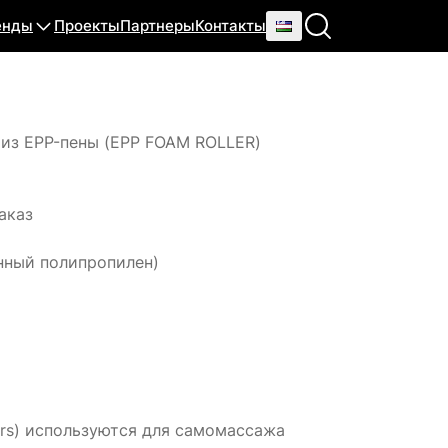
енды
Проекты
Партнеры
Контакты
из EPP-пены (EPP FOAM ROLLER)
аказ
нный полипропилен)
ers) используются для самомассажа