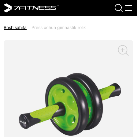
Bosh sahifa
Press uchun gimnastik rolik