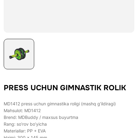
PRESS UCHUN GIMNASTIK ROLIK
MD1412 press uchun gimnastika roligi (mashq g’ildiragi)
Mahsulot: MD1412
Brend: MDBuddy / maxsus buyurtma
Rang: so’rov bo’yicha
Materiallar: PP + EVA
Hajmi: 300 × 145 mm