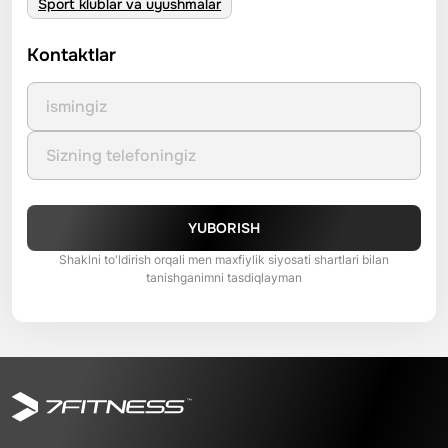
Sport klublar va uyushmalar
Kontaktlar
YUBORISH
Shaklni to'ldirish orqali men maxfiylik siyosati shartlari bilan
tanishganimni tasdiqlayman