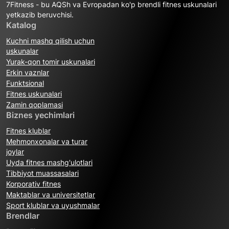
7Fitness - bu AQSh va Evropadan ko'p brendli fitnes uskunalari
yetkazib beruvchisi.
Katalog
Kuchni mashq qilish uchun
uskunalar
Yurak-qon tomir uskunalari
Erkin vaznlar
Funktsional
Fitnes uskunalari
Zamin qoplamasi
Biznes yechimlari
Fitnes klublar
Mehmonxonalar va turar
joylar
Uyda fitnes mashg'ulotlari
Tibbiyot muassasalari
Korporativ fitnes
Maktablar va universitetlar
Sport klublar va uyushmalar
Brendlar