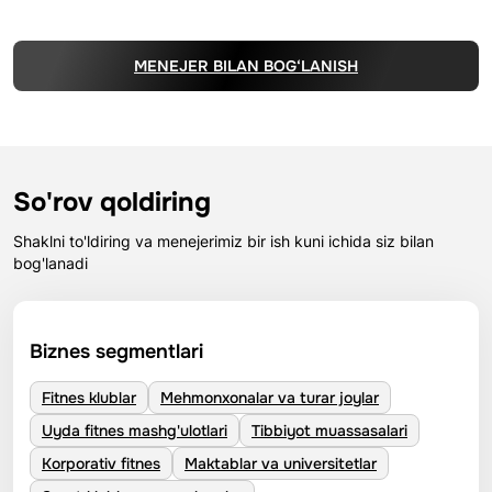
MENEJER BILAN BOG‘LANISH
So'rov qoldiring
Shaklni to'ldiring va menejerimiz bir ish kuni ichida siz bilan
bog'lanadi
Biznes segmentlari
Fitnes klublar
Mehmonxonalar va turar joylar
Uyda fitnes mashg'ulotlari
Tibbiyot muassasalari
Korporativ fitnes
Maktablar va universitetlar