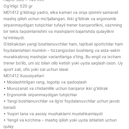
Og’irligi: 520 gr
MD1412 g’ildiragi yadro, elka kamari va orqa qismini samarali
mashq qilish uchun mo’ljallangan. Ikki g’ildirak va ergonomik
sirpanmaydigan tutqichlar tufayli trener barqarorlikni, vaznning
bir tekis taqsimlanishini va mashqlarni bajarishda qulaylikni
ta’minlaydi.
G’ildirakdan yangi boshlanuvchilar ham, tajribali sportchilar ham
foydalanishlari mumkin – tizzangizdan boshlang va asta-sekin
murakkabroq mashqlar variantlariga o’ting. Bu engil va ixcham
trener bo’lib, uni siz bilan olib ketish yoki uyda saqlash oson. Uy
sport zali, ofis yoki zal uchun ideal.
MD1412 Xususiyatlari:
• Moslashtirilgan rang, logotip va qadoqlash
• Muvozanat va chidamlilik uchun barqaror ikki g’ildirak
• Ergonomik sirpanmaydigan tutqichlar
• Yangi boshlanuvchilar va ilg’or foydalanuvchilar uchun javob
beradi
• Yuqori tana va asosiy mushaklarni mustahkamlaydi
• Yengil va ko’chma – mashq qilish yoki uyda ishlatish uchun
qulay