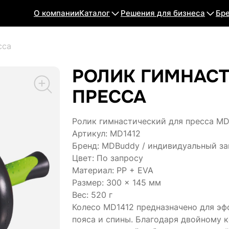
О компании
Каталог
Решения для бизнеса
Бр
сса
РОЛИК ГИМНАС
ПРЕССА
Ролик гимнастический для пресса MD
Артикул: MD1412
Бренд: MDBuddy / индивидуальный за
Цвет: По запросу
Материал: PP + EVA
Размер: 300 × 145 мм
Вес: 520 г
Колесо MD1412 предназначено для эф
пояса и спины. Благодаря двойному 