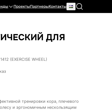
енды
Проекты
Партнеры
Контакты
ТИЧЕСКИЙ ДЛЯ
1412 (EXERCISE WHEEL)
каз
фективной тренировки кора, плечевого
колесу и эргономичным нескользящим