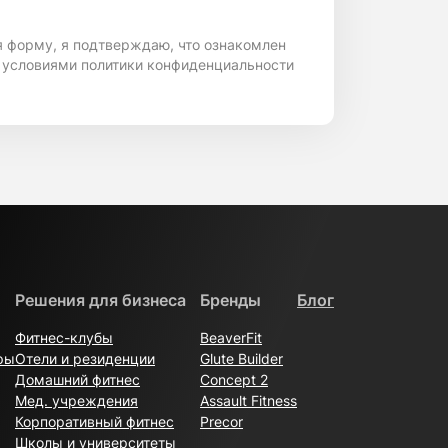
я форму, я подтверждаю, что ознакомлен
 условиями политики конфиденциальности
ункциональностью, что делает их
елей использования, бюджета и
т усилий пользователя. Это делает их
ых тренировок, где не требуется
Решения для бизнеса
Бренды
Блог
я активности. Многие пользователи
живание и стабильная работа без
Фитнес-клубы
BeaverFit
ры
Отели и резиденции
Glute Builder
Домашний фитнес
Concept 2
оненты. Это снижает вероятность
Мед. учреждения
Assault Fitness
Корпоративный фитнес
Precor
кая особенность актуальна для
Школы и университеты