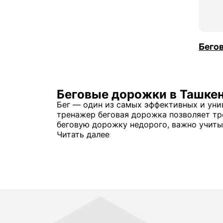
Бего
Беговые дорожки в Ташке
Бег — один из самых эффективных и ун
тренажер беговая дорожка позволяет тр
беговую дорожку недорого, важно учиты
Купить беговые дорожки в Ташкен
Читать далее
Выбор кардиооборудования сегодня дост
требовательного пользователя. Многие з
комфорт во время тренировок. Важно уч
Компания 7Fitness ориентируется на сегм
каталоге представлены современные мод
производительностью. При этом цена бе
Перед покупкой стоит учитывать основ
Разнообразие решений для разных задач