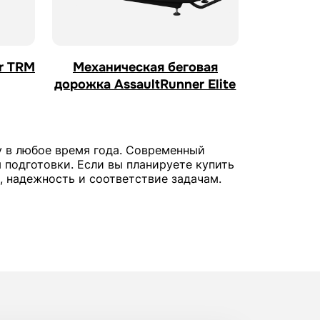
r TRM
Механическая беговая
дорожка AssaultRunner Elite
 в любое время года. Современный
 подготовки. Если вы планируете купить
, надежность и соответствие задачам.
 7Fitness
ребованиям бизнеса или
 она прослужила долго и обеспечивала
 и уровень сервиса.
лубов, студий и частных клиентов. В
ономикой, надежностью и высокой
ресурса и функционала.
кого использования.