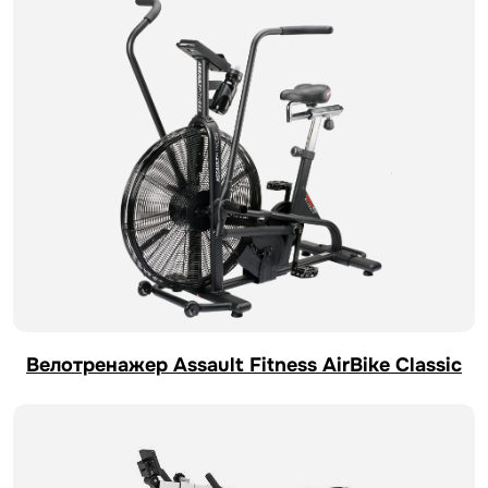
Велотренажер Assault Fitness AirBike Classic