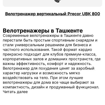
Велотренажер вертикальный Precor UBK 800
Велотренажеры в Ташкенте
Современные велотренажеры в Ташкенте давно
перестали быть простым спортивным снарядом и
стали универсальным решением для бизнеса и
частного использования. Такой формат кардио
прекрасно подходит для клубов премиум-класса,
корпоративных залов и домашних пространств, где
важны эффективность, комфорт и надежность.
Велотренажер для похудения ценят за аэробный
характер нагрузки и возможность мягко
воздействовать на тело. При этом лучшие
велотренажеры для дома все чаще выбирают за
компактность, дизайн и продуманный функционал.
Купить велотренажер в Ташкенте
Читать далее
Планируя купить велотренажер в Ташкенте, важно
учитывать не только цену, но также его назначение,